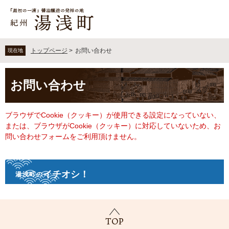
ペ
メ
ー
ニ
ジ
ュ
の
ー
先
を
トップページ
>
お問い合わせ
現在地
頭
飛
で
ば
本
す
し
お問い合わせ
文
。
て
本
文
ブラウザでCookie（クッキー）が使用できる設定になっていない、
へ
または、ブラウザがCookie（クッキー）に対応していないため、お
問い合わせフォームをご利用頂けません。
イチオシ！
湯浅町の