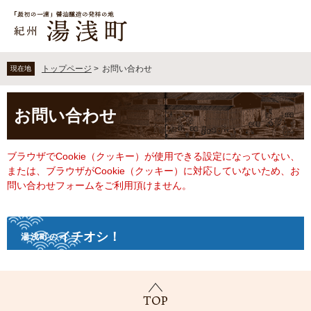
ペ
メ
ー
ニ
ジ
ュ
の
ー
先
を
トップページ
>
お問い合わせ
現在地
頭
飛
で
ば
本
す
し
お問い合わせ
文
。
て
本
文
ブラウザでCookie（クッキー）が使用できる設定になっていない、
へ
または、ブラウザがCookie（クッキー）に対応していないため、お
問い合わせフォームをご利用頂けません。
イチオシ！
湯浅町の