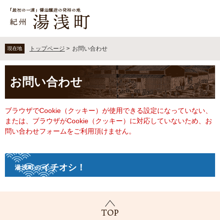
ペ
メ
ー
ニ
ジ
ュ
の
ー
先
を
トップページ
>
お問い合わせ
現在地
頭
飛
で
ば
本
す
し
お問い合わせ
文
。
て
本
文
ブラウザでCookie（クッキー）が使用できる設定になっていない、
へ
または、ブラウザがCookie（クッキー）に対応していないため、お
問い合わせフォームをご利用頂けません。
イチオシ！
湯浅町の