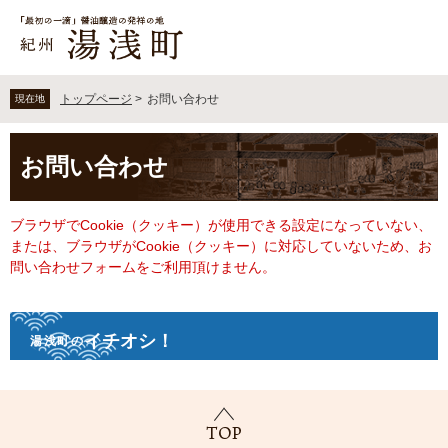
ペ
メ
ー
ニ
ジ
ュ
の
ー
先
を
トップページ
>
お問い合わせ
現在地
頭
飛
で
ば
本
す
し
お問い合わせ
文
。
て
本
文
ブラウザでCookie（クッキー）が使用できる設定になっていない、
へ
または、ブラウザがCookie（クッキー）に対応していないため、お
問い合わせフォームをご利用頂けません。
イチオシ！
湯浅町の