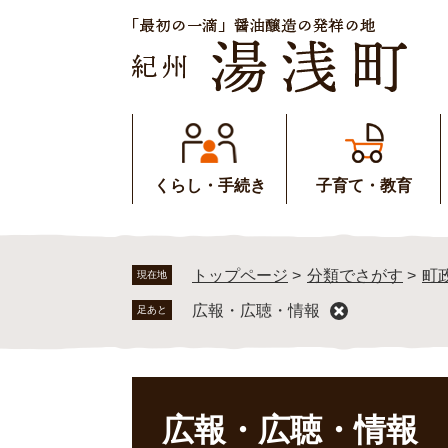
ペ
メ
ー
ニ
ジ
ュ
の
ー
先
を
頭
飛
で
ば
す
し
くらし・手続き
子育て・教育
。
て
本
文
へ
トップページ
>
分類でさがす
>
町
現在地
広報・広聴・情報
足あと
本
文
広報・広聴・情報