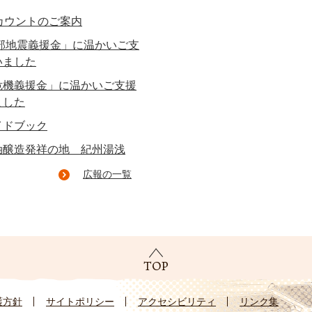
カウントのご案内
東部地震義援金」に温かいご支
いました
危機義援金」に温かいご支援
ました
イドブック
油醸造発祥の地 紀州湯浅
広報の一覧
護方針
サイトポリシー
アクセシビリティ
リンク集