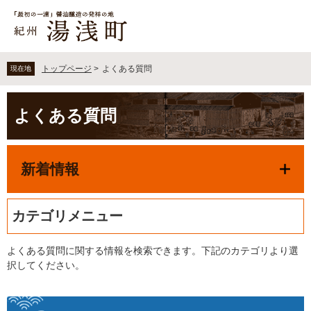
ペ
メ
ー
ニ
ジ
ュ
の
ー
先
を
トップページ
>
よくある質問
現在地
頭
飛
で
ば
本
す
し
よくある質問
文
。
て
本
文
新着情報
へ
カテゴリメニュー
よくある質問に関する情報を検索できます。下記のカテゴリより選
択してください。