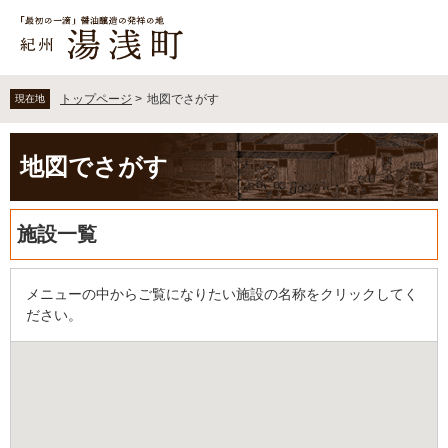
ペ
メ
ー
ニ
ジ
ュ
の
ー
先
を
トップページ
>
地図でさがす
現在地
頭
飛
で
ば
本
す
し
地図でさがす
文
。
て
本
文
施設一覧
へ
メニューの中からご覧になりたい施設の名称をクリックしてく
ださい。