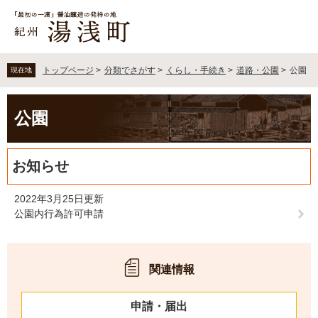
ペ
メ
ー
ニ
ジ
ュ
の
ー
先
を
トップページ
>
分類でさがす
>
くらし・手続き
>
道路・公園
>
公園
現在地
頭
飛
で
ば
本
す
し
公園
文
。
て
本
文
お知らせ
へ
2022年3月25日更新
公園内行為許可申請
関連情報
申請・届出