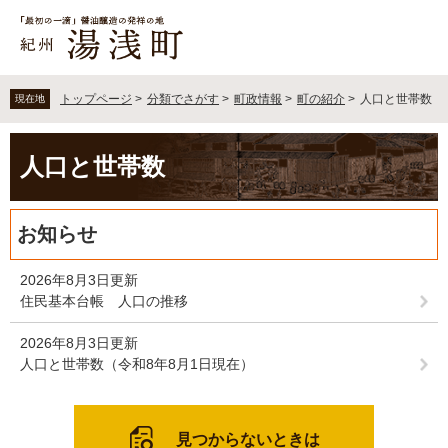
ペ
メ
ー
ニ
ジ
ュ
の
ー
先
を
トップページ
>
分類でさがす
>
町政情報
>
町の紹介
>
人口と世帯数
現在地
頭
飛
で
ば
本
す
し
人口と世帯数
文
。
て
本
文
お知らせ
へ
2026年8月3日更新
住民基本台帳 人口の推移
2026年8月3日更新
人口と世帯数（令和8年8月1日現在）
見つからないときは