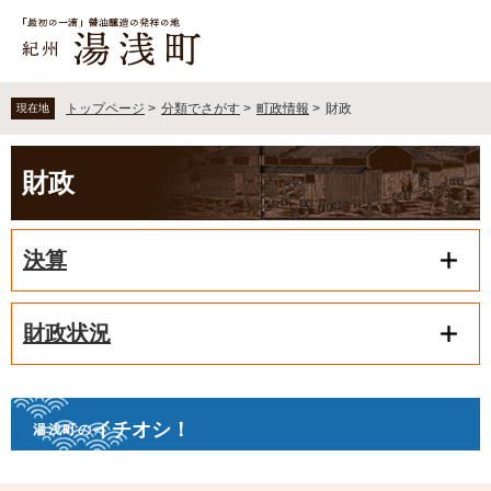
ペ
メ
ー
ニ
ジ
ュ
の
ー
先
を
トップページ
>
分類でさがす
>
町政情報
>
財政
現在地
頭
飛
で
ば
本
す
し
財政
文
。
て
本
文
決算
へ
財政状況
イチオシ！
湯浅町の