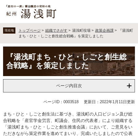
ペ
メ
ー
ニ
ジ
ュ
の
ー
先
を
トップページ
>
組織でさがす
>
湯浅町役場
>
政策企画課
>
『湯浅町
現在地
頭
飛
まち・ひと・しごと創生総合戦略』を策定しました
で
ば
す
し
本
。
て
『湯浅町まち・ひと・しごと創生総
文
本
合戦略』を策定しました
文
へ
ページ内目次
ページID：0003518
更新日：2022年1月11日更新
まち・ひと・しごと創生法に基づき、湯浅町の人口ビジョン及び総
合戦略を「産官学金労言、町議会、住民の代表者」により組織する
「湯浅町まち・ひと・しごと創生推進会議」において、ご意見をい
ただきながら策定作業を進めてまいり、完成いたしましたので公表