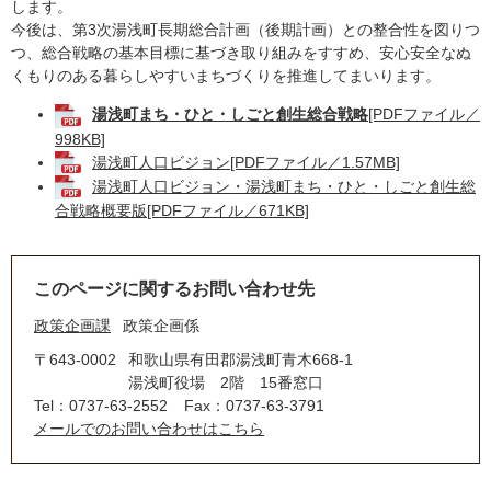
します。
今後は、第3次湯浅町長期総合計画（後期計画）との整合性を図りつ
つ、総合戦略の基本目標に基づき取り組みをすすめ、安心安全なぬ
くもりのある暮らしやすいまちづくりを推進してまいります。
湯浅町まち・ひと・しごと創生総合戦略
[PDFファイル／
998KB]
湯浅町人口ビジョン[PDFファイル／1.57MB]
湯浅町人口ビジョン・湯浅町まち・ひと・しごと創生総
合戦略概要版[PDFファイル／671KB]
このページに関するお問い合わせ先
政策企画課
政策企画係
〒643-0002
和歌山県有田郡湯浅町青木668-1
湯浅町役場 2階 15番窓口
Tel：0737-63-2552
Fax：0737-63-3791
メールでのお問い合わせはこちら