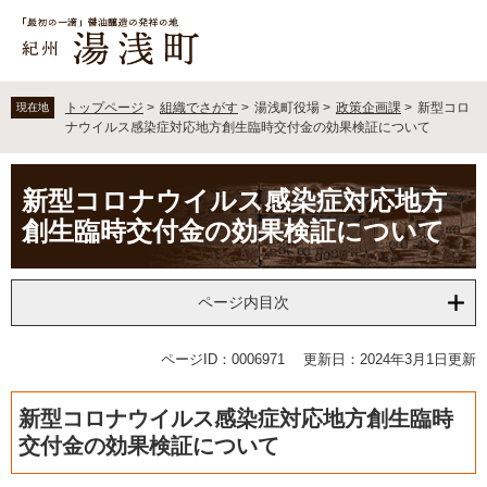
ペ
メ
ー
ニ
ジ
ュ
の
ー
先
を
トップページ
>
組織でさがす
>
湯浅町役場
>
政策企画課
>
新型コロ
現在地
頭
飛
ナウイルス感染症対応地方創生臨時交付金の効果検証について
で
ば
す
し
本
。
て
新型コロナウイルス感染症対応地方
文
本
創生臨時交付金の効果検証について
文
へ
ページ内目次
ページID：0006971
更新日：2024年3月1日更新
新型コロナウイルス感染症対応地方創生臨時
交付金の効果検証について