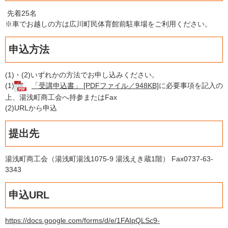
先着25名
※車でお越しの方は広川町民体育館前駐車場をご利用ください。
申込方法
(1)・(2)いずれかの方法でお申し込みください。
(1)
「受講申込書」 [PDFファイル／948KB]
に必要事項を記入の
上、湯浅町商工会へ持参またはFax
(2)URLから申込
提出先
湯浅町商工会（湯浅町湯浅1075-9 湯浅えき蔵1階） Fax0737-63-
3343
申込URL
https://docs.google.com/forms/d/e/1FAIpQLSc9-