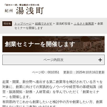
ペ
メ
ー
ニ
ジ
ュ
の
ー
先
を
トップページ
>
組織でさがす
>
湯浅町役場
>
ふるさと振興課
>
創業
現在地
頭
飛
セミナーを開催します
で
ば
す
し
本
。
て
創業セミナーを開催します
文
本
文
へ
ページ内目次
ページID：0010351
更新日：2025年10月16日更新
起業・開業、新分野へ進出する第二創業等を検討されている方々を
対象に、創業に向けての実践的なノウハウや経営等の基礎知識（経
営・販路開拓・財務・人材育成）を学んでいただく「創業セミナ
ー」を開催します。
有田郡内でこれから創業したいと検討中の方や創業したい方、創業
間もない方にもご参加いただけます。