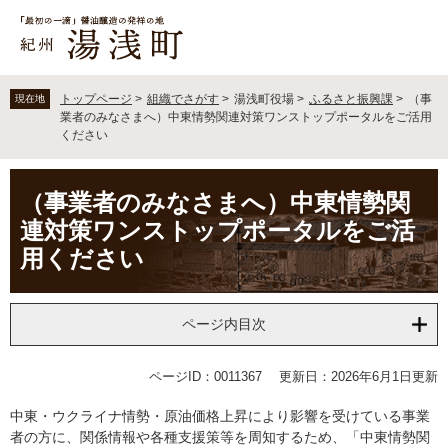
ペ
メ
ー
ニ
ジ
ュ
の
ー
先
を
トップページ
>
組織でさがす
>
湯浅町役場
>
ふるさと振興課
>
（事
現在地
頭
飛
業者のみなさまへ）中東情勢関連対策ワンストップポータルをご活用
で
ば
ください
す
し
。
て
本
（事業者のみなさまへ）中東情勢関
本
文
文
連対策ワンストップポータルをご活
へ
用ください
ページ内目次
ページID：0011367
更新日：2026年6月1日更新
中東・ウクライナ情勢・原油価格上昇により影響を受けている事業
者の方に、関係情報や各種支援策等を周知するため、「中東情勢関