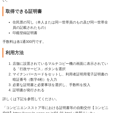
い。
取得できる証明書
住民票の写し（本人または同一世帯員のもの及び同一世帯全
員の記載されたもの）
印鑑登録証明書
手数料は各1通300円です。
利用方法
店舗に設置されているマルチコピー機の画面に表示されてい
る「行政サービス」ボタンを選択
マイナンバーカードをセットし、利用者証明用電子証明書の
暗証番号（数字4桁）を入力
必要な証明書と必要事項を選択し、手数料を投入
証明書が発行される
詳しくは下記を参照してください。
「コンビニエンスストア等における証明書等の自動交付【コンビニ
交付】​
https://www.lg-waps.go.jp/01-01.html
＜外部リンク＞
」