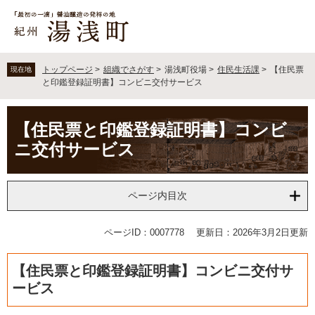
ペ
メ
ー
ニ
ジ
ュ
の
ー
先
を
トップページ
>
組織でさがす
>
湯浅町役場
>
住民生活課
>
【住民票
現在地
頭
飛
と印鑑登録証明書】コンビニ交付サービス
で
ば
す
し
本
。
て
【住民票と印鑑登録証明書】コンビ
文
本
ニ交付サービス
文
へ
ページ内目次
ページID：0007778
更新日：2026年3月2日更新
【住民票と印鑑登録証明書】コンビニ交付サ
ービス