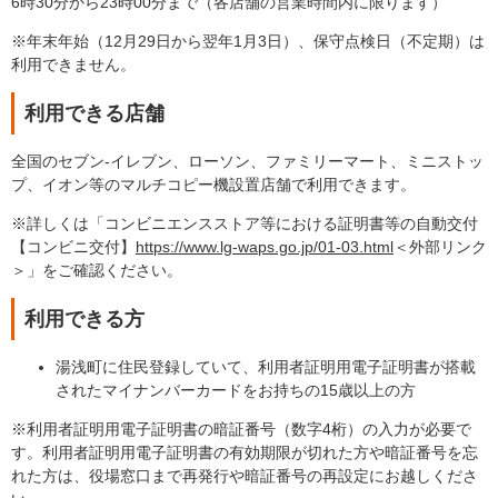
6時30分から23時00分まで（各店舗の営業時間内に限ります）
※年末年始（12月29日から翌年1月3日）、保守点検日（不定期）は
利用できません。
利用できる店舗
全国のセブン-イレブン、ローソン、ファミリーマート、ミニストッ
プ、イオン等のマルチコピー機設置店舗で利用できます。
※詳しくは「コンビニエンスストア等における証明書等の自動交付
【コンビニ交付】
https://www.lg-waps.go.jp/01-03.html
＜外部リンク
＞
」をご確認ください。
利用できる方
湯浅町に住民登録していて、利用者証明用電子証明書が搭載
されたマイナンバーカードをお持ちの15歳以上の方
※利用者証明用電子証明書の暗証番号（数字4桁）の入力が必要で
す。利用者証明用電子証明書の有効期限が切れた方や暗証番号を忘
れた方は、役場窓口まで再発行や暗証番号の再設定にお越しくださ