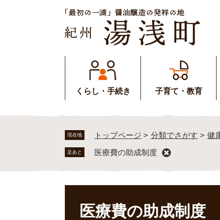
ペ
メ
ー
ニ
ジ
ュ
の
ー
先
を
頭
飛
で
ば
す
し
くらし・手続き
子育て・教育
。
て
本
文
へ
トップページ
>
分類でさがす
>
健
現在地
医療費の助成制度
足あと
本
文
医療費の助成制度