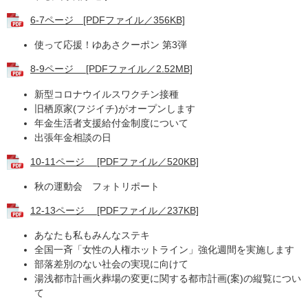
6-7ページ [PDFファイル／356KB]
使って応援！ゆあさクーポン 第3弾 ​
8-9ページ [PDFファイル／2.52MB]
新型コロナウイルスワクチン接種
旧栖原家(フジイチ)がオープンします
年金生活者支援給付金制度について
出張年金相談の日
10-11ページ [PDFファイル／520KB]
秋の運動会 フォトリポート
12-13ページ [PDFファイル／237KB]
あなたも私もみんなステキ
全国一斉「女性の人権ホットライン」強化週間を実施します
部落差別のない社会の実現に向けて
湯浅都市計画火葬場の変更に関する都市計画(案)の縦覧につい
て