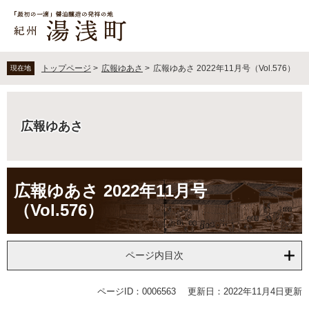
ペ
メ
ー
ニ
ジ
ュ
の
ー
先
を
トップページ
>
広報ゆあさ
>
広報ゆあさ 2022年11月号（Vol.576）
現在地
頭
飛
で
ば
す
し
。
て
広報ゆあさ
本
文
へ
本
広報ゆあさ 2022年11月号
文
（Vol.576）
ページ内目次
ページID：0006563
更新日：2022年11月4日更新