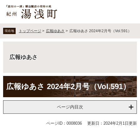
ペ
メ
ー
ニ
ジ
ュ
の
ー
先
を
トップページ
>
広報ゆあさ
>
広報ゆあさ 2024年2月号（Vol.591）
現在地
頭
飛
で
ば
す
し
。
て
広報ゆあさ
本
文
へ
本
広報ゆあさ 2024年2月号（Vol.591）
文
ページ内目次
ページID：0008036
更新日：2024年2月1日更新