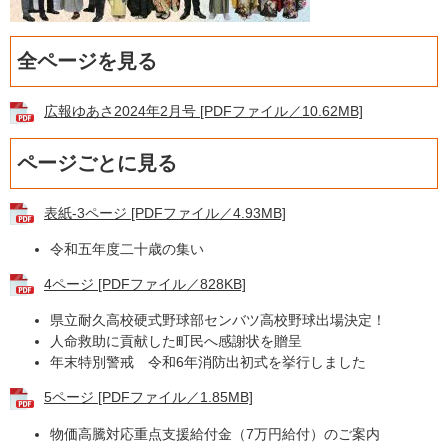
全ページを見る
広報ゆあさ2024年2月号 [PDFファイル／10.62MB]
ページごとに見る
表紙-3ページ [PDFファイル／4.93MB]
令和五年度二十歳の集い
4ページ [PDFファイル／828KB]
県立耐久高校硬式野球部センバツ高校野球出場決定！
​人命救助に貢献した町民へ感謝状を贈呈
年末特別警戒 令和6年消防出初式を挙行しました
5ページ [PDFファイル／1.85MB]
物価高騰対応重点支援給付金（7万円給付）のご案内