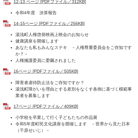
12-13 ページ [PDFファイル／312KB]
令和4年度 決算報告
14-15ページ [PDFファイル／256KB]
​湯浅町人権啓発映画上映会のお知らせ
健康講座を開催します
あなたも私もみんなステキ －人権尊重委員会をご存知です
か？－
人権擁護委員に委嘱されました
16ページ [PDFファイル／505KB]
障害者虐待防止法をご存知ですか？
湯浅町障がいを理由とする差別をなくす条例に基づく模範事
業者を募集します
17ページ [PDFファイル／409KB]
小学校を卒業して行く子どもたちの作品展
令和5年度町民文化講座を開催します －世界から見た日本
（千原せいじ）－