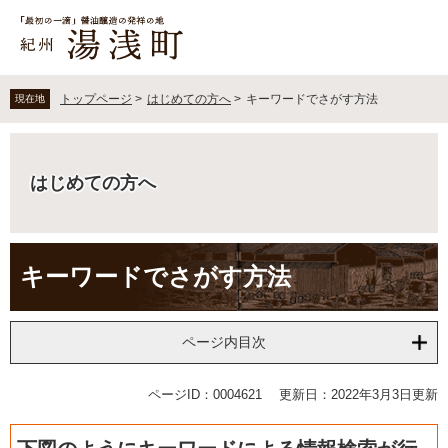
ペ
メ
ー
ニ
ジ
ュ
の
ー
先
を
トップページ
>
はじめての方へ
>
キーワードでさがす方法
現在地
頭
飛
で
ば
す
し
。
て
はじめての方へ
本
文
へ
本
キーワードでさがす方法
文
ページ内目次
ページID：0004621
更新日：2022年3月3日更新