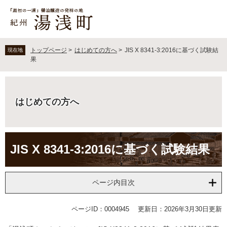
ペ
メ
ー
ニ
ジ
ュ
の
ー
先
を
トップページ
>
はじめての方へ
>
JIS X 8341-3:2016に基づく試験結
現在地
頭
飛
果
で
ば
す
し
。
て
はじめての方へ
本
文
へ
本
JIS X 8341-3:2016に基づく試験結果
文
ページ内目次
ページID：0004945
更新日：2026年3月30日更新