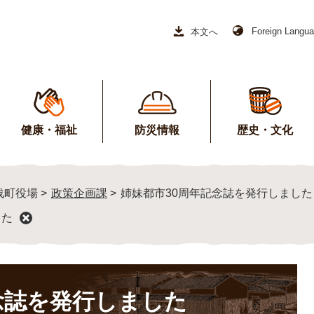
Foreign Langu
本文へ
健康・福祉
防災情報
歴史・文化
浅町役場
>
政策企画課
>
姉妹都市30周年記念誌を発行しました
した
念誌を発行しました