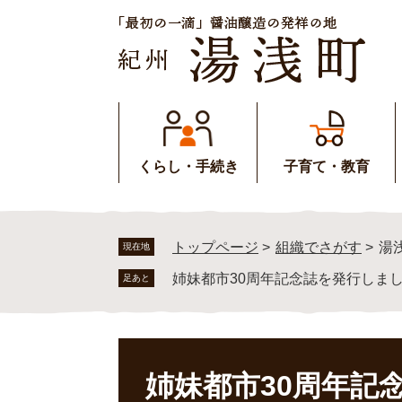
ペ
メ
ー
ニ
ジ
ュ
の
ー
先
を
頭
飛
で
ば
す
し
くらし・手続き
子育て・教育
。
て
本
文
へ
トップページ
>
組織でさがす
>
湯
現在地
姉妹都市30周年記念誌を発行しま
足あと
本
文
姉妹都市30周年記