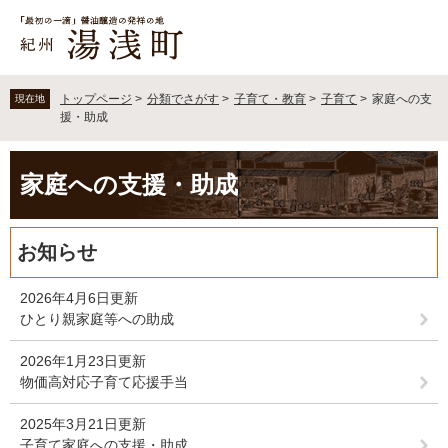
ペ
メ
ー
ニ
ジ
ュ
の
ー
先
を
トップページ
>
分類でさがす
>
子育て・教育
>
子育て
>
家庭への支
現在地
頭
飛
援・助成
で
ば
す
し
本
。
て
家庭への支援・助成
文
本
文
へ
お知らせ
2026年4月6日更新
ひとり親家庭等への助成
2026年1月23日更新
物価高対応子育て応援手当
2025年3月21日更新
子育て家庭への支援・助成