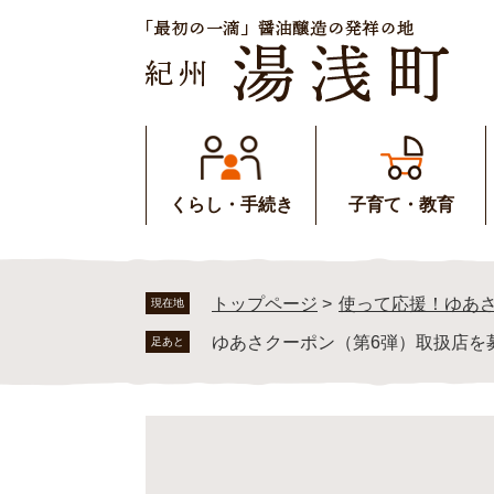
ペ
メ
ー
ニ
ジ
ュ
の
ー
先
を
頭
飛
で
ば
す
し
くらし・手続き
子育て・教育
。
て
本
文
へ
トップページ
>
使って応援！ゆあ
現在地
ゆあさクーポン（第6弾）取扱店を
足あと