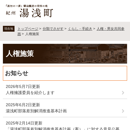
ペ
メ
ー
ニ
ジ
ュ
の
ー
先
を
トップページ
>
分類でさがす
>
くらし・手続き
>
人権・男女共同参
現在地
頭
飛
画
>
人権施策
で
ば
す
し
本
。
て
人権施策
文
本
文
へ
お知らせ
2026年5月7日更新
人権擁護委員を紹介します
2025年6月2日更新
湯浅町部落差別解消推進基本計画
2025年2月14日更新
「湯浅町部落差別解消推進基本計画（案）」に対する意見公募