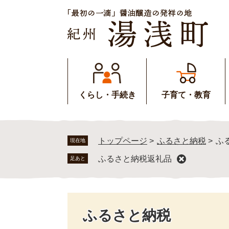
ペ
メ
ー
ニ
ジ
ュ
の
ー
先
を
頭
飛
で
ば
す
し
くらし・手続き
子育て・教育
。
て
本
文
へ
トップページ
>
ふるさと納税
>
ふ
現在地
ふるさと納税返礼品
足あと
ふるさと納税