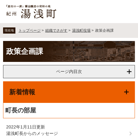
ペ
メ
ー
ニ
ジ
ュ
の
ー
先
を
トップページ
>
組織でさがす
>
湯浅町役場
>
政策企画課
現在地
頭
飛
で
ば
本
す
し
政策企画課
文
。
て
本
文
ページ内目次
へ
新着情報
町長の部屋
2022年1月11日更新
湯浅町長からのメッセージ