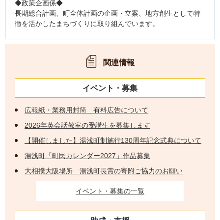
◆政策企画係◆
長期総合計画、町全体計画の企画・立案、地方創生として特
徴を活かしたまちづくりに取り組んでいます。
関連情報
イベント・募集
広報紙・業務用封筒 有料広告について
2026年英会話教室の受講生を募集します
【開催しました】湯浅町制施行130周年記念式典について
湯浅町「町民カレンダー2027」作品募集
大相撲大阪場所 湯浅町長賞の寄附ご協力のお願い
イベント・募集の一覧