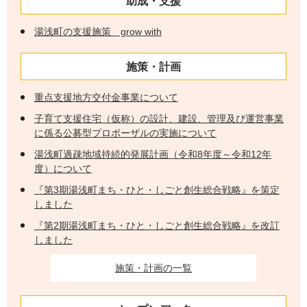
助成・支援
湯浅町の支援施策 grow with
施策・計画
重点支援地方交付金事業について
子育て支援住宅（仮称）の設計、建設、管理及び運営事業
に係る公募型プロポーザルの実施について
湯浅町過疎地域持続的発展計画（令和8年度～令和12年
度）について
『第3期湯浅町まち・ひと・しごと創生総合戦略』を策定
しました
『第2期湯浅町まち・ひと・しごと創生総合戦略』を改訂
しました
施策・計画の一覧