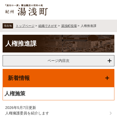
ペ
メ
ー
ニ
ジ
ュ
の
ー
先
を
トップページ
>
組織でさがす
>
湯浅町役場
>
人権推進課
現在地
頭
飛
で
ば
本
す
し
人権推進課
文
。
て
本
文
ページ内目次
へ
新着情報
人権施策
2026年5月7日更新
人権擁護委員を紹介します